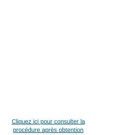
droit des sols à savoir :
* les permis de construire
* les déclarations préalables
* les permis d'aménager
* les certificats
d'urbanismes...
Dépôt des demandes :
* En Mairie
* Par voie postale
* Par voie dématérialisée
(Voir onglet
"
Dématérialisation
")
Cliquez ici pour consulter la
procédure après obtention