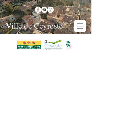
Ville de Ceyreste
Urbanisme > Service Urbanisme
SERVICE
URBANISME