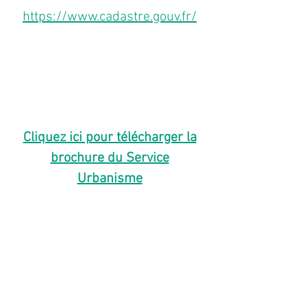
https://www.cadastre.gouv.fr/
L'urbanisme c'est quoi
?
Cliquez ici pour télécharger la
brochure du Service
Urbanisme
C'est un champ
professionnel recouvrant
l'organisation de la ville et de
ses territoires.
Il régit les autorisations du